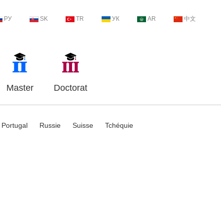
РУ
SK
TR
УК
AR
中文
Master
Doctorat
Portugal
Russie
Suisse
Tchéquie