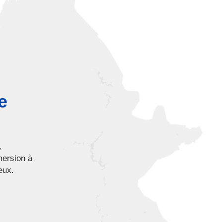
e
,
mersion à
eux.