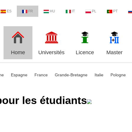
ES
FR
HU
IT
PL
PT
Home
Universités
Licence
Master
he
Espagne
France
Grande-Bretagne
Italie
Pologne
our les étudiants