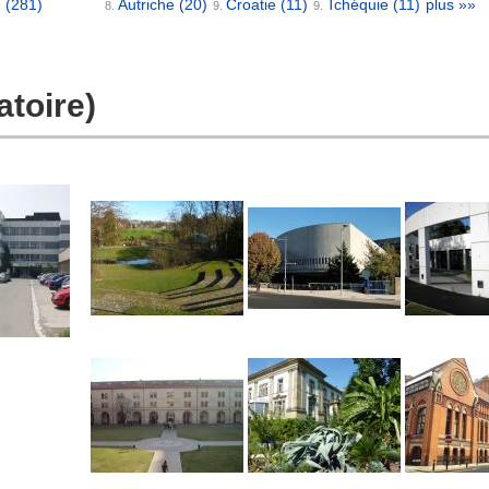
e
(281)
Autriche
(20)
Croatie
(11)
Tchéquie
(11)
plus »»
8.
9.
9.
atoire)