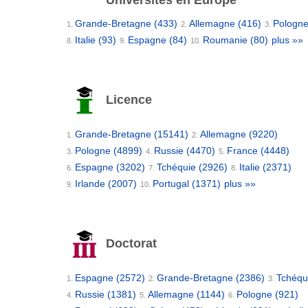
Universités en Europe
Grande-Bretagne
(433)
Allemagne
(416)
Pologn
1.
2.
3.
Italie
(93)
Espagne
(84)
Roumanie
(80)
plus »»
8.
9.
10.
Licence
Grande-Bretagne
(15141)
Allemagne
(9220)
1.
2.
Pologne
(4899)
Russie
(4470)
France
(4448)
3.
4.
5.
Espagne
(3202)
Tchéquie
(2926)
Italie
(2371)
6.
7.
8.
Irlande
(2007)
Portugal
(1371)
plus »»
9.
10.
Doctorat
Espagne
(2572)
Grande-Bretagne
(2386)
Tchéqu
1.
2.
3.
Russie
(1381)
Allemagne
(1144)
Pologne
(921)
4.
5.
6.