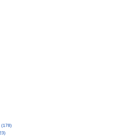
)
e
(178)
23)