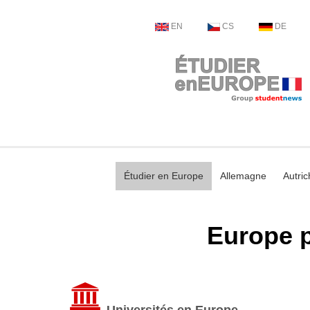
EN
CS
DE
Étudier en Europe
Allemagne
Autric
Europe p