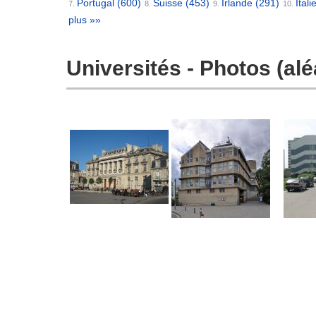
Portugal
(600)
Suisse
(453)
Irlande
(291)
Itali
7.
8.
9.
10.
plus »»
Universités - Photos (alé