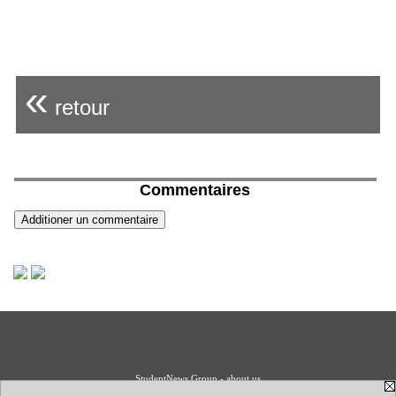
«
retour
Commentaires
StudentNews Group - about us