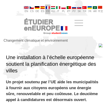
EN
CS
DE
ES
FR
HU
IT
PL
PT
РУ
SK
TR
УК
AR
中文
Changement climatique et environnement
Une installation à l’échelle européenne
soutient la planification énergétique des
villes
Un projet soutenu par l’UE aide les municipalités
à fournir aux citoyens européens une énergie
sûre, renouvelable et peu coûteuse. Le deuxième
appel à candidatures est désormais ouvert.